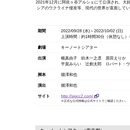
2021年12月に阿佐ヶ谷アルシェにて公演され
シアのウクライナ侵攻等、現代の世界が直面してい
期間
2022/09/28 (水)～2022/10/02 (日)
上演時間：約1時間30分（休憩なし）
劇場
キーノートシアター
出演
楯真由子
紡木一之丞
原田えりか
平賀みらい
辻創太郎
ロバート・ウ
脚本
畑澤和也
演出
畑澤和也
サイト
http://sigcc2.com/
※正式な公式情報は公式サイトでご確認ください。