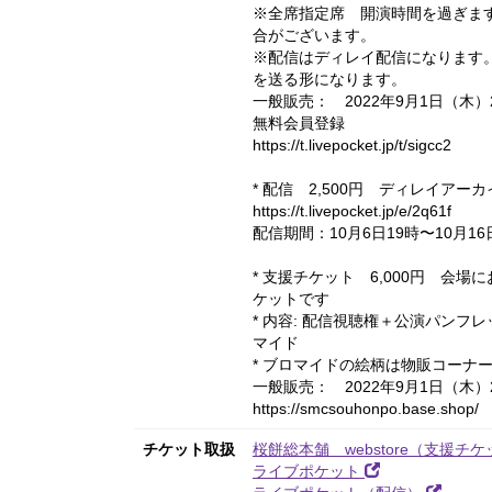
※全席指定席 開演時間を過ぎま
合がございます。
※配信はディレイ配信になります
を送る形になります。
一般販売： 2022年9月1日（木）2
無料会員登録
https://t.livepocket.jp/t/sigcc2
* 配信 2,500円 ディレイアー
https://t.livepocket.jp/e/2q61f
配信期間：10月6日19時〜10月16
* 支援チケット 6,000円 会
ケットです
* 内容: 配信視聴権＋公演パンフ
マイド
* ブロマイドの絵柄は物販コーナ
一般販売： 2022年9月1日（木
https://smcsouhonpo.base.shop/
チケット取扱
桜餅総本舗 webstore（支援チ
ライブポケット