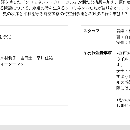
、大好評を博した「クロミネンス・クロニクル」が新たな構想を加え、原作
る問題について、永遠の時を生きるクロミネンスたちが語りあかす。ク
史の秩序と平和を守る時空警察の時空刑事達との対決の行く末は！?
スタッフ
音楽：
を予定
響：百
制作：
その他注意事項
●政府
木村莉子
吉田圭
早川佳祐
ウイル
ォーターマン
す。
安全・
すよう
ルス感
際には
●恐れ
しませ