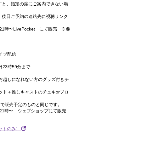
すと、指定の席にご案内できない場
。後日ご予約の連絡先に視聴リンク
1時〜LivePocket にて販売 ※要
カイブ配信
日23時59分まで
場にお越しになれない方のグッズ付きチ
レット＋推しキャストのチェキorブロ
ーで販売予定のものと同じです。
）21時〜 ウェブショップにて販売
ケットのみ）