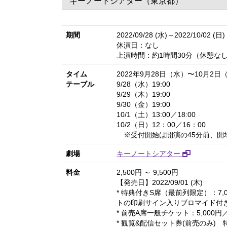
キーノートシアター（東京都）
期間
2022/09/28 (水)～2022/10/02 (日)
休演日：なし
上演時間：約1時間30分（休憩な
タイム
2022年9月28日（水）〜10月2日
テーブル
9/28（水）19:00
9/29（木）19:00
9/30（金）19:00
10/1（土）13:00／18:00
10/2（日）12：00／16：00
※受付開始は開演の45分前、開
劇場
キーノートシアター
料金
2,500円 ～ 9,500円
【発売日】2022/09/01 (木)
* 特典付きS席（最前列限定）：7,
トの印刷サイン入りブロマイド付
* 前売A席一般チケット：5,000円／
* 観覧&配信セット券(前売のみ) 特