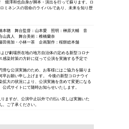
者 畑澤和也自身が脚本・演出を行って蘇ります。ロ
ロミネンスの宿命のライバルであり、未来を知り歴
橋本聰 舞台監督：山本愛 照明：榊原大輔 音
合山真人 舞台美術：椎橋蘭奈
藤田侑加・小林一茶 企画製作：桜餅総本舗
および劇場所在地の地方自治体の定める新型コロナ
ス感染対策の方針に従って公演を実施する予定で
円滑な公演実施のため、お客様にはご協力を賜りま
何卒お願い申し上げます。 今後の新型コロナウイ
染拡大の状況により、公演実施を含めて変更になる
、公式サイトにて随時お知らせいたします。
入りますが、公演中止以外での払い戻しは実施いた
ん。ご了承ください。